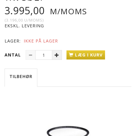
3.995,00
M/MOMS
(
3.196,00
U/MOMS
)
EKSKL. LEVERING
LAGER:
IKKE PÅ LAGER
ANTAL
LÆG I KURV
TILBEHØR