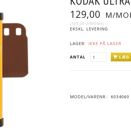
KODAK ULTRA
129,00
M/MO
(
103,20
U/MOMS
)
EKSKL. LEVERING
LAGER:
IKKE PÅ LAGER
ANTAL
LÆG 
MODEL/VARENR.:
6034060