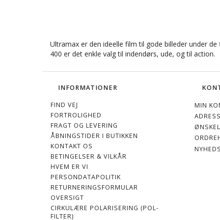
Ultramax er den ideelle film til gode billeder under de 
400 er det enkle valg til indendørs, ude, og til action.
INFORMATIONER
KON
FIND VEJ
MIN KO
FORTROLIGHED
ADRES
FRAGT OG LEVERING
ØNSKEL
ÅBNINGSTIDER I BUTIKKEN
ORDREH
KONTAKT OS
NYHED
BETINGELSER & VILKÅR
HVEM ER VI
PERSONDATAPOLITIK
RETURNERINGSFORMULAR
OVERSIGT
CIRKULÆRE POLARISERING (POL-
FILTER)