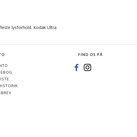
fleste lysforhold. Kodak Ultra
TO
FIND OS PÅ
NTO
SEBOG
ISTE
ISTORIK
SBREV