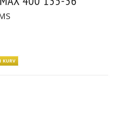
MAX 400 135-36
MS
I KURV