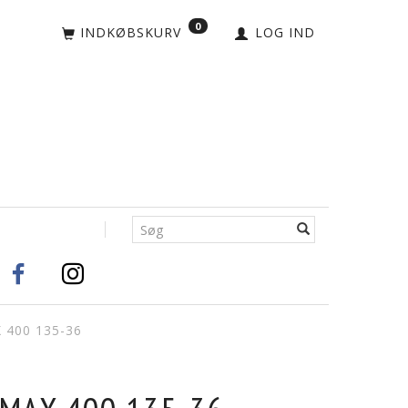
0
INDKØBSKURV
LOG IND
400 135-36