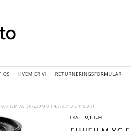
T OS
HVEM ER VI
RETURNERINGSFORMULAR
FUJIFILM XC 50-230MM F4.5-6.7 OIS II SORT
FRA:
FUJIFILM