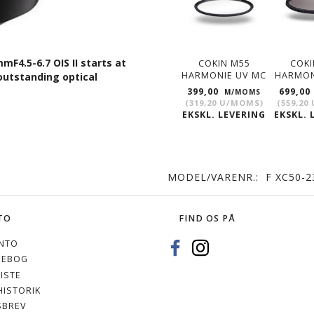
4.5-6.7 OIS II starts at
COKIN M55
COKI
HARMONIE UV MC
HARMON
utstanding optical
399,00
699,00
M/MOMS
(
319,20
U/MOMS
)
(
559,20
EKSKL. LEVERING
EKSKL. 
MODEL/VARENR.:
F XC50-2
TO
FIND OS PÅ
NTO
SEBOG
ISTE
ISTORIK
SBREV