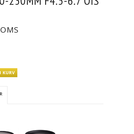
50-230MM F4.5-6.7 OIS
OMS
I KURV
R