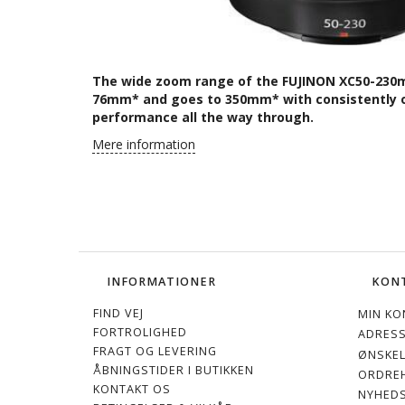
The wide zoom range of the FUJINON XC50-230mmF
76mm* and goes to 350mm* with consistently o
performance all the way through.
Mere information
INFORMATIONER
KON
FIND VEJ
MIN KO
FORTROLIGHED
ADRES
FRAGT OG LEVERING
ØNSKEL
ÅBNINGSTIDER I BUTIKKEN
ORDREH
KONTAKT OS
NYHED