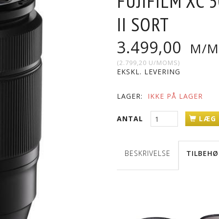
FUJIFILM XC 
II SORT
3.499,00
M/M
(
2.799,20
U/MOMS
)
EKSKL. LEVERING
LAGER:
IKKE PÅ LAGER
ANTAL
LÆG 
BESKRIVELSE
TILBEHØ