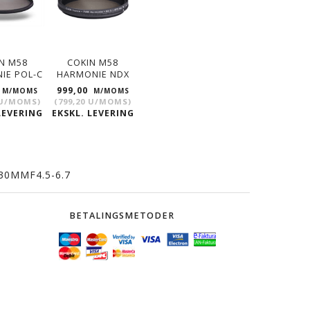
N M58
COKIN M58
IE POL-C
HARMONIE NDX
999,00
M/MOMS
M/MOMS
U/MOMS
)
(
799,20
U/MOMS
)
LEVERING
EKSKL. LEVERING
30MMF4.5-6.7
BETALINGSMETODER