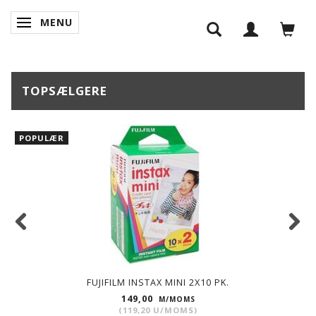
MENU
SKIFTE NAVIGATION
TOPSÆLGERE
POPULÆR
FUJIFILM INSTAX MINI 2X10 PK.
149,00
M/MOMS
(
119,20
U/MOMS
)