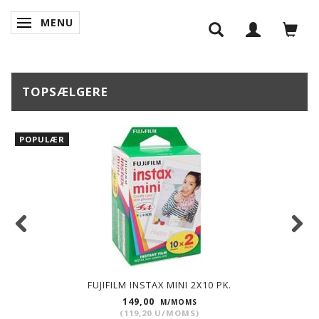
MENU
SKIFTE NAVIGATION
TOPSÆLGERE
POPULÆR
FUJIFILM INSTAX MINI 2X10 PK.
149,00
M/MOMS
(
119,20
U/MOMS
)