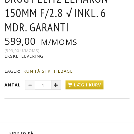
150MM F/2.8 √ INKL. 6
MDR. GARANTI
599,00
M/MOMS
(
599,00
U/MOMS
)
EKSKL. LEVERING
LAGER:
KUN FÅ STK. TILBAGE
ANTAL
LÆG I KURV
FIND OS PÅ