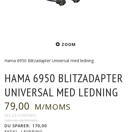
ZOOM
Hama 6950 Blitzadapter Universal med ledning
HAMA 6950 BLITZADAPTER
UNIVERSAL MED LEDNING
79,00
M/MOMS
(
63,20
U/MOMS
)
249,00
M/MOMS
DU SPARER:
170,00
EKSKL. LEVERING