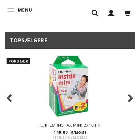
MENU
SKIFTE NAVIGATION
TOPSÆLGERE
POPULÆR
FUJIFILM INSTAX MINI 2X10 PK.
149,00
M/MOMS
(
119,20
U/MOMS
)