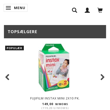
MENU
SKIFTE NAVIGATION
TOPSÆLGERE
POPULÆR
FUJIFILM INSTAX MINI 2X10 PK.
149,00
M/MOMS
(
119,20
U/MOMS
)