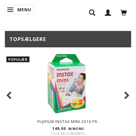
MENU
SKIFTE NAVIGATION
TOPSÆLGERE
POPULÆR
FUJIFILM INSTAX MINI 2X10 PK.
149,00
M/MOMS
(
119,20
U/MOMS
)