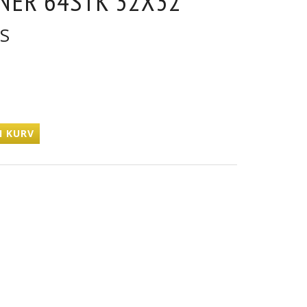
NER 64STK 32X32
S
I KURV