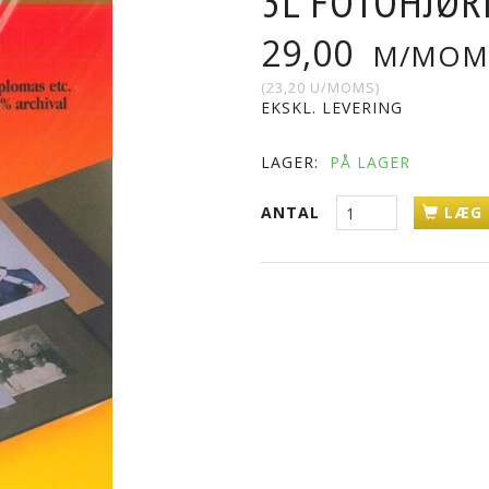
3L FOTOHJØR
29,00
M/MOM
(
23,20
U/MOMS
)
EKSKL. LEVERING
LAGER:
PÅ LAGER
ANTAL
LÆG 