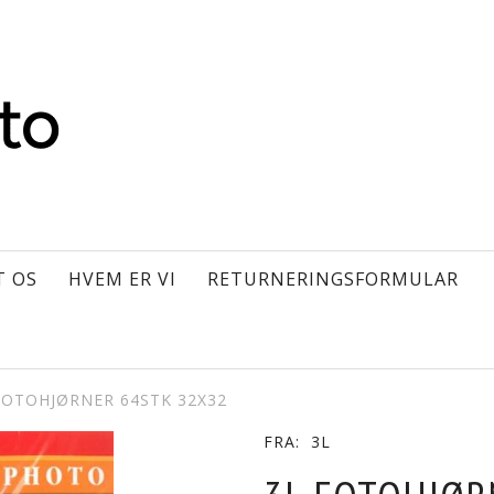
T OS
HVEM ER VI
RETURNERINGSFORMULAR
FOTOHJØRNER 64STK 32X32
FRA:
3L