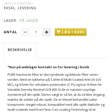
(
439,20
U/MOMS
)
EKSKL. LEVERING
LAGER:
PÅ LAGER
ANTAL
LÆG I KURV
BESKRIVELSE
*Kun på weblager kontakt os for levering i butik
PURE Harmonie filtre er den tyndeste og letteste filter serie i
verden. Med en tykkelse på 3.3mm til Multi-Coated Anti-UV (UV
MC), og 4.5mm for cirkulære polarisator (C PL) og kun 9.5mm for
Variable Density Neutral Grå (ND X) de er næsten usynlige
monteret på din optik. Deres vægt er så let, at du vil ikke engang
mærke de sidder på din optik. De er blevet behandlet uden
kompromis: meget robust, kompatibel med alle optik dæksler og
multi-coatede med EverClear 5 en coating Technology til at