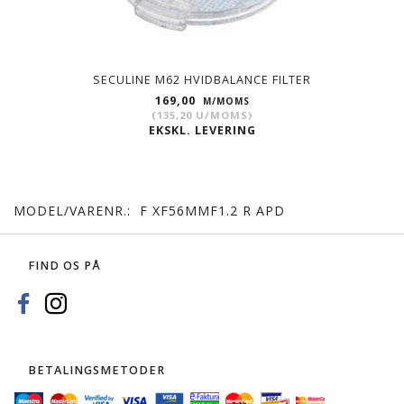
SECULINE M62 HVIDBALANCE FILTER
169,00
M/MOMS
(
135,20
U/MOMS
)
EKSKL. LEVERING
MODEL/VARENR.:
F XF56MMF1.2 R APD
FIND OS PÅ
BETALINGSMETODER