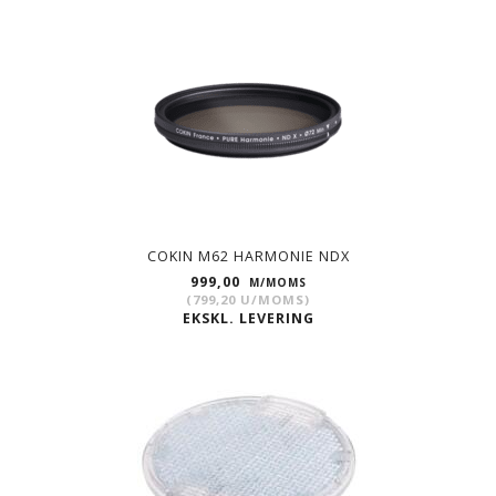
COKIN M62 HARMONIE NDX
999,00
M/MOMS
(
799,20
U/MOMS
)
EKSKL. LEVERING