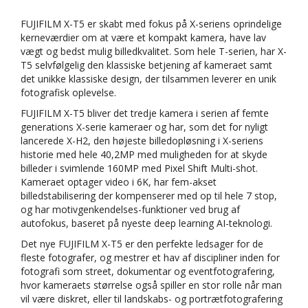
FUJIFILM X-T5 er skabt med fokus på X-seriens oprindelige
kerneværdier om
at være et kompakt kamera, have lav
vægt og bedst mulig billedkvalitet. Som hele T-serien, har X-
T5 selvfølgelig den klassiske betjening af kameraet samt
det unikke klassiske design, der tilsammen leverer en unik
fotografisk oplevelse.
FUJIFILM X-T5 bliver det tredje kamera i serien af femte
generations X-serie kameraer og har, som det for nyligt
lancerede X-H2, den højeste billedopløsning i X-seriens
historie med hele 40,2MP med muligheden for at skyde
billeder i svimlende 160MP med Pixel Shift Multi-shot.
Kameraet optager video i 6K, har fem-akset
billedstabilisering der kompenserer med op til hele 7 stop,
og har motivgenkendelses-funktioner ved brug af
autofokus, baseret på nyeste deep learning AI-teknologi.
Det nye FUJIFILM X-T5 er den perfekte ledsager for de
fleste fotografer, og mestrer et hav af discipliner inden for
fotografi som street, dokumentar og eventfotografering,
hvor kameraets størrelse også spiller en stor rolle når man
vil være diskret, eller til landskabs- og portrætfotografering