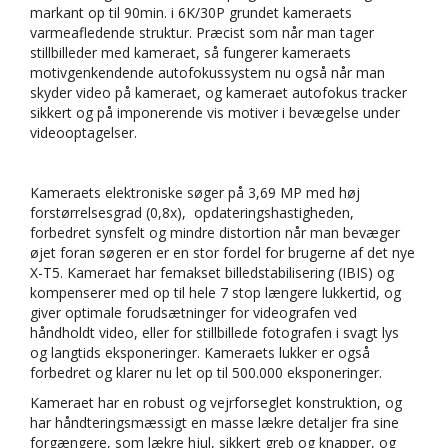
markant op til 90min. i 6K/30P grundet kameraets
varmeafledende struktur. Præcist som når man tager
stillbilleder med kameraet, så fungerer kameraets
motivgenkendende autofokussystem nu også når man
skyder video på kameraet, og kameraet autofokus tracker
sikkert og på imponerende vis motiver i bevægelse under
videooptagelser.
Kameraets elektroniske søger på 3,69 MP med høj
forstørrelsesgrad (0,8x), opdateringshastigheden,
forbedret synsfelt og mindre distortion når man bevæger
øjet foran søgeren er en stor fordel for brugerne af det nye
X-T5. Kameraet har femakset billedstabilisering (IBIS) og
kompenserer med op til hele 7 stop længere lukkertid, og
giver optimale forudsætninger for videografen ved
håndholdt video, eller for stillbillede fotografen i svagt lys
og langtids eksponeringer. Kameraets lukker er også
forbedret og klarer nu let op til 500.000 eksponeringer.
Kameraet har en robust og vejrforseglet konstruktion, og
har håndteringsmæssigt en masse lækre detaljer fra sine
forgængere, som lækre hjul, sikkert greb og knapper, og