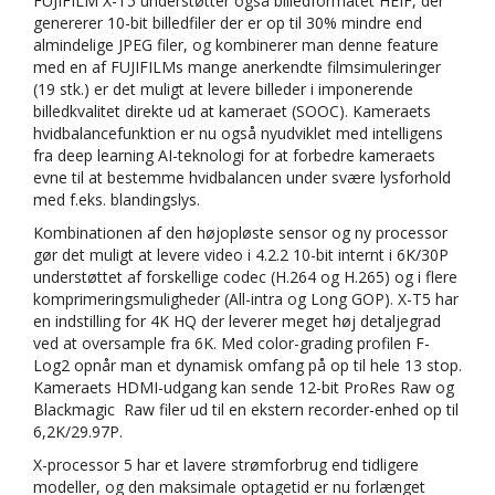
FUJIFILM X-T5 understøtter også billedformatet HEIF, der
genererer 10-bit billedfiler der er op til 30% mindre end
almindelige JPEG filer, og kombinerer man denne feature
med en af FUJIFILMs mange anerkendte filmsimuleringer
(19 stk.) er det muligt at levere billeder i imponerende
billedkvalitet direkte ud at kameraet (SOOC). Kameraets
hvidbalancefunktion er nu også nyudviklet med intelligens
fra deep learning AI-teknologi for at forbedre kameraets
evne til at bestemme hvidbalancen under svære lysforhold
med f.eks. blandingslys.
Kombinationen af den højopløste sensor og ny processor
gør det muligt at levere video i 4.2.2 10-bit internt i 6K/30P
understøttet af forskellige codec (H.264 og H.265) og i flere
komprimeringsmuligheder (All-intra og Long GOP). X-T5 har
en indstilling for 4K HQ der leverer meget høj detaljegrad
ved at oversample fra 6K. Med color-grading profilen F-
Log2 opnår man et dynamisk omfang på op til hele 13 stop.
Kameraets HDMI-udgang kan sende 12-bit ProRes Raw og
Blackmagic Raw filer ud til en ekstern recorder-enhed op til
6,2K/29.97P.
X-processor 5 har et lavere strømforbrug end tidligere
modeller, og den maksimale optagetid er nu forlænget