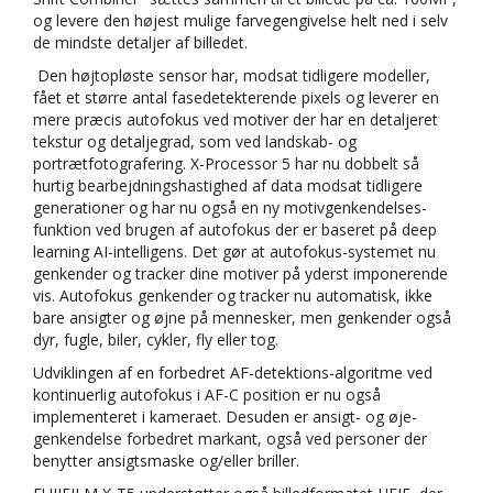
og levere den højest mulige farvegengivelse helt ned i selv
de mindste detaljer af billedet.
Den højtopløste sensor har, modsat tidligere modeller,
fået et større antal fasedetekterende pixels og leverer en
mere præcis autofokus ved motiver der har en detaljeret
tekstur og detaljegrad, som ved landskab- og
portrætfotografering. X-Processor 5 har nu dobbelt så
hurtig bearbejdningshastighed af data modsat tidligere
generationer og har nu også en ny motivgenkendelses-
funktion ved brugen af autofokus der er baseret på deep
learning AI-intelligens. Det gør at autofokus-systemet nu
genkender og tracker dine motiver på yderst imponerende
vis. Autofokus genkender og tracker nu automatisk, ikke
bare ansigter og øjne på mennesker, men genkender også
dyr, fugle, biler, cykler, fly eller tog.
Udviklingen af en forbedret AF-detektions-algoritme ved
kontinuerlig autofokus i AF-C position er nu også
implementeret i kameraet. Desuden er ansigt- og øje-
genkendelse forbedret markant, også ved personer der
benytter ansigtsmaske og/eller briller.