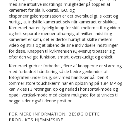
med sine intuitive indstillings-muligheder på toppen af
kameraet for bla. lukkertid, ISO, og
eksponeringskompensation er det overskueligt, sikkert og
hurtigt, at indstille kameraet selv når kameraet er slukket.
Kameraet har en tydelig knap for skift mellem still og video
og helt separate menuer afhængig af hvilken indstilling
kameraet er sat i, det er derfor hurtigt at skifte mellem
video og stills og at bibeholde sine individuelle indstillinger
for disse. Knappen til kvikmenuen (Q-Menu) tilpasser sig
efter den valgte funktion, smart, overskueligt og enkelt.
Kameraet greb er forbedret, flere af knapperne er større og
med forbedret håndtering så de bedre genkendes af
fotografen under brug, selv med handsker på. Den 3-
tommer store touchskærm har en opløsning på 1,84 MP og
kan vikles i 3 retninger, op og nedad i horisontal-mode og
opad i vertikal-mode med ekstra mulighed for at vinkles til
begge sider også i denne position.
FOR MERE INFORMATION, BESØG DETTE
PRODUKTS
HJEMMESIDE
.