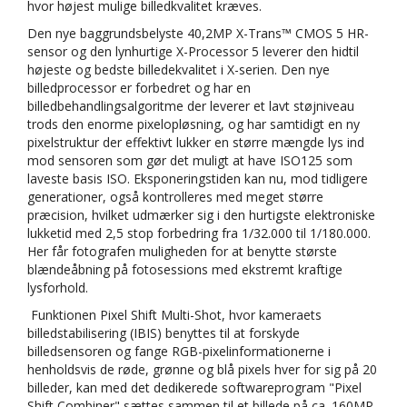
hvor højest mulige billedkvalitet kræves.
Den nye baggrundsbelyste 40,2MP X-Trans™ CMOS 5 HR-
sensor og den lynhurtige X-Processor 5 leverer den hidtil
højeste og bedste billedekvalitet i X-serien. Den nye
billedprocessor er forbedret og har en
billedbehandlingsalgoritme der leverer et lavt støjniveau
trods den enorme pixelopløsning, og har samtidigt en ny
pixelstruktur der effektivt lukker en større mængde lys ind
mod sensoren som gør det muligt at have ISO125 som
laveste basis ISO. Eksponeringstiden kan nu, mod tidligere
generationer, også kontrolleres med meget større
præcision, hvilket udmærker sig i den hurtigste elektroniske
lukketid med 2,5 stop forbedring fra 1/32.000 til 1/180.000.
Her får fotografen muligheden for at benytte største
blændeåbning på fotosessions med ekstremt kraftige
lysforhold.
Funktionen Pixel Shift Multi-Shot, hvor kameraets
billedstabilisering (IBIS) benyttes til at forskyde
billedsensoren og fange RGB-pixelinformationerne i
henholdsvis de røde, grønne og blå pixels hver for sig på 20
billeder, kan med det dedikerede softwareprogram "Pixel
Shift Combiner" sættes sammen til et billede på ca. 160MP,