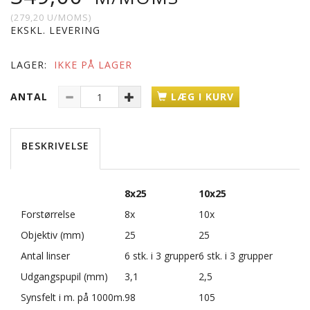
(
279,20
U/MOMS
)
EKSKL. LEVERING
LAGER:
IKKE PÅ LAGER
ANTAL
LÆG I KURV
BESKRIVELSE
8x25
10x25
Forstørrelse
8x
10x
Objektiv (mm)
25
25
Antal linser
6 stk. i 3 grupper
6 stk. i 3 grupper
Udgangspupil (mm)
3,1
2,5
Synsfelt i m. på 1000m.
98
105