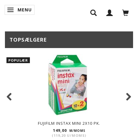
MENU
SKIFTE NAVIGATION
TOPSÆLGERE
POPULÆR
FUJIFILM INSTAX MINI 2X10 PK.
149,00
M/MOMS
(
119,20
U/MOMS
)