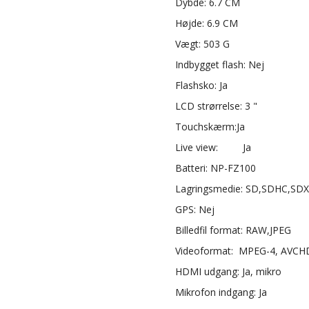
Dybde: 6.7 CM
Højde: 6.9 CM
Vægt: 503 G
Indbygget flash: Nej
Flashsko: Ja
LCD strørrelse: 3 "
Touchskærm:Ja
Live view: Ja
Batteri: NP-FZ100
Lagringsmedie: SD,SDHC,SD
GPS: Nej
Billedfil format: RAW,JPEG
Videoformat: MPEG-4, AVCH
HDMI udgang: Ja, mikro
Mikrofon indgang: Ja