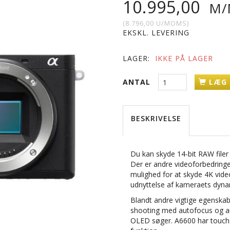
10.995,00
M/
(
8.796,00
U/MOMS
)
EKSKL. LEVERING
LAGER:
IKKE PÅ LAGER
ANTAL
LÆG 
BESKRIVELSE
Du kan skyde 14-bit RAW filer
Der er andre videoforbedringer
mulighed for at skyde 4K vide
udnyttelse af kameraets dyn
Blandt andre vigtige egenska
shooting med autofocus og a
OLED søger. A6600 har touchscr