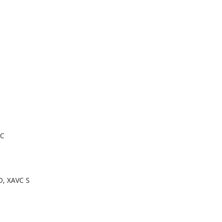
XC
D, XAVC S