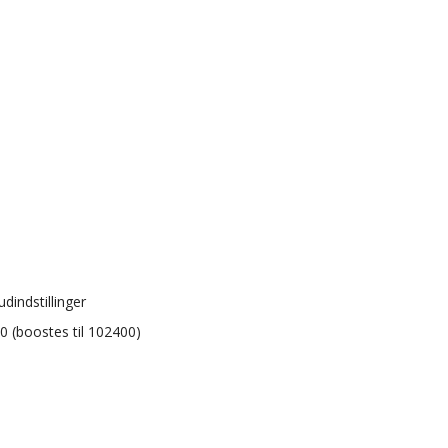
dindstillinger
00 (boostes til 102400)