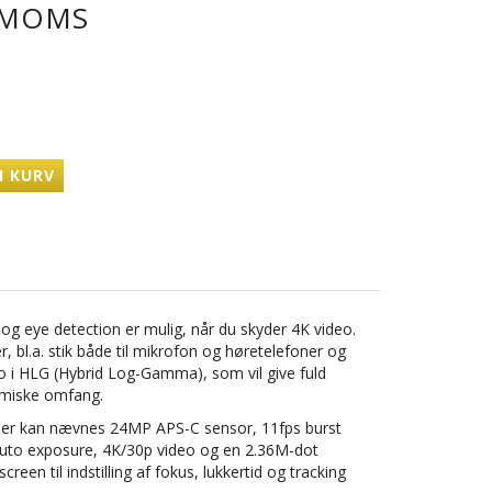
MOMS
I KURV
 og eye detection er mulig, når du skyder 4K video.
, bl.a. stik både til mikrofon og høretelefoner og
o i HLG (Hybrid Log-Gamma), som vil give fuld
amiske omfang.
ber kan nævnes 24MP APS-C sensor, 11fps burst
uto exposure, 4K/30p video og en 2.36M-dot
een til indstilling af fokus, lukkertid og tracking