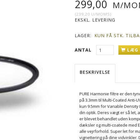
299,00
M/MO
(
239,20
U/MOMS
)
EKSKL. LEVERING
LAGER:
KUN FÅ STK. TILB
ANTAL
LÆG 
BESKRIVELSE
PURE Harmonie filtre er den tynd
på 3.3mm til Multi-Coated Anti-U
kun 9.5mm for Variable Density 
din optik. Deres vægt er så let,
er blevet behandlet uden kompr
dæksler og multi-coatede med E
alle vejrforhold. Super let for m
vignettering på dine vidvinkler