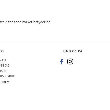
e filter serie hvilket betyder de
.
TO
FIND OS PÅ
NTO
SEBOG
ISTE
ISTORIK
SBREV