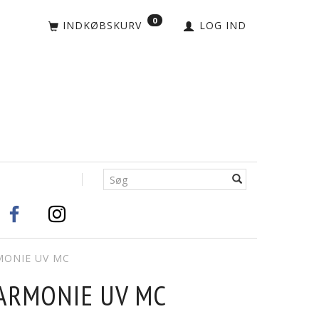
0
INDKØBSKURV
LOG IND
MONIE UV MC
ARMONIE UV MC