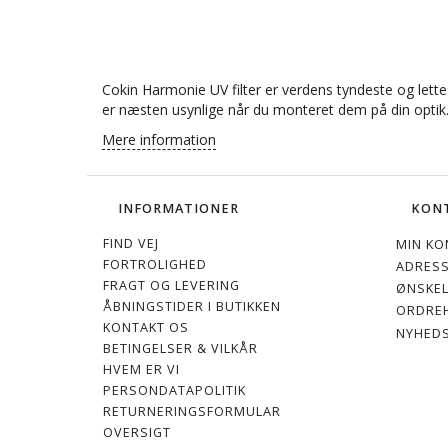
Cokin Harmonie UV filter er verdens tyndeste og lettest
er næsten usynlige når du monteret dem på din optik
Mere information
INFORMATIONER
KON
FIND VEJ
MIN KO
FORTROLIGHED
ADRES
FRAGT OG LEVERING
ØNSKEL
ÅBNINGSTIDER I BUTIKKEN
ORDREH
KONTAKT OS
NYHED
BETINGELSER & VILKÅR
HVEM ER VI
PERSONDATAPOLITIK
RETURNERINGSFORMULAR
OVERSIGT