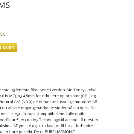
MS
AGE
I KURV
este og letteste filter serie i verden. Med en tykkelse
V (UV MC), og 4.5mm for cirkulære polarisator (C PL) og
Neutral Grå (ND X) de er næsten usynlige monteret på
 at du vil ikke engang mærke de sidder på din optik. De
omis: meget robust, kompatibel med alle optik
verClear 5 en coating Technology til at modstå næsten
aksimal AF-ydelse og ultra-lavt profil for at forhindre
. De er bare perfekt. De er PURE HARMONIE