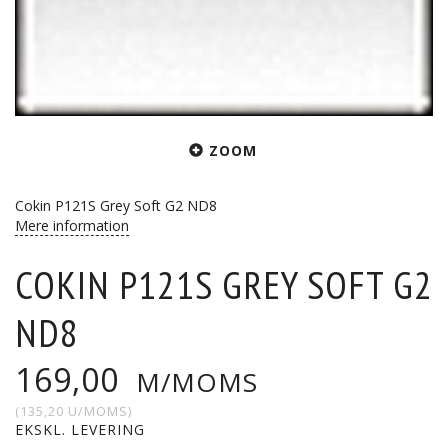
ZOOM
Cokin P121S Grey Soft G2 ND8
Mere information
COKIN P121S GREY SOFT G2
ND8
169,00
M/MOMS
(
135,20
U/MOMS
)
EKSKL. LEVERING