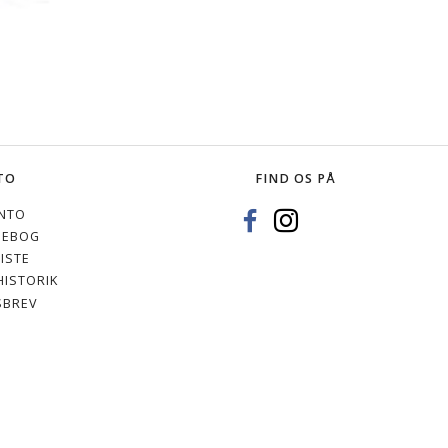
TO
FIND OS PÅ
NTO
SEBOG
ISTE
ISTORIK
SBREV