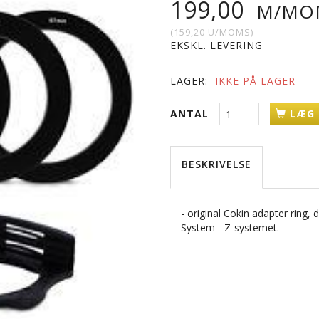
199,00
M/MO
(
159,20
U/MOMS
)
EKSKL. LEVERING
LAGER:
IKKE PÅ LAGER
ANTAL
LÆG 
BESKRIVELSE
- original Cokin adapter ring
System - Z-systemet.