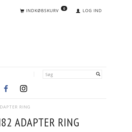
0
INDKØBSKURV
LOG IND
ADAPTER RING
M82 ADAPTER RING